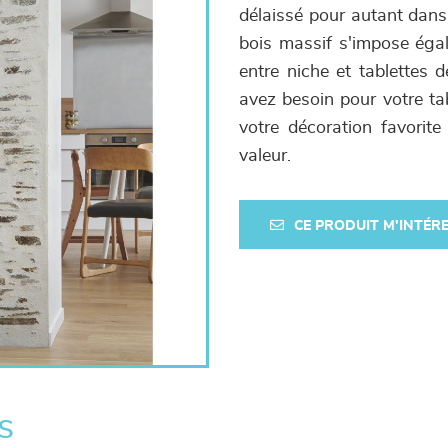
délaissé pour autant dans
bois massif s'impose égal
entre niche et tablettes de
avez besoin pour votre tab
votre décoration favorit
valeur.
CE PRODUIT M'INTÉR
s