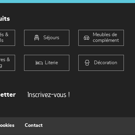
its
és &
Meubles de
Séjours
ls
complément
es &
Literie
Décoration
g
Inscrivez-vous !
etter
cookies
Contact