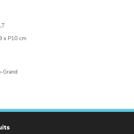
LT
9 x P10 cm
e-Grand
its