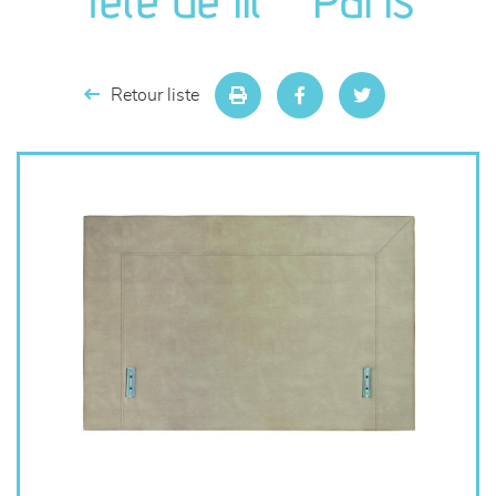
séjours
meubles de complément
Retour liste
chambres et dressing
literie
décoration