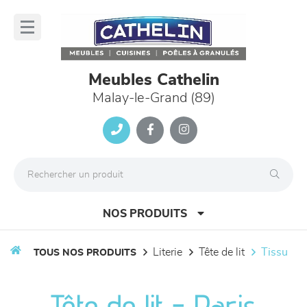
Panneau de gestion des cookies
lose
nu
Meubles Cathelin
Malay-le-Grand (89)
NOS PRODUITS
literie
tête de lit
tissu
TOUS NOS PRODUITS
canapés et fauteuils
Tête de lit - Paris