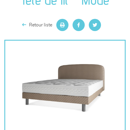
séjours
meubles de complément
Retour liste
chambres et dressing
literie
décoration