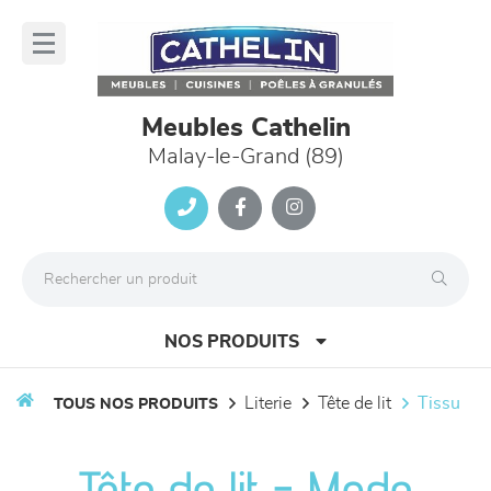
Panneau de gestion des cookies
lose
nu
Meubles Cathelin
Malay-le-Grand (89)
NOS PRODUITS
literie
tête de lit
tissu
TOUS NOS PRODUITS
canapés et fauteuils
Tête de lit - Mode