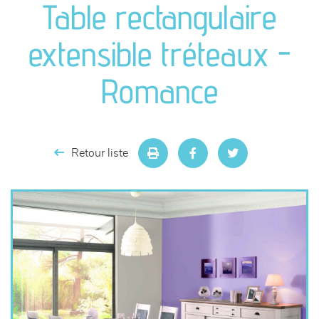
Table rectangulaire
séjours
extensible tréteaux -
meubles de complément
Romance
chambres et dressing
literie
Retour liste
décoration