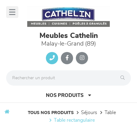
Panneau de gestion des cookies
lose
nu
Meubles Cathelin
Malay-le-Grand (89)
NOS PRODUITS
séjours
table
TOUS NOS PRODUITS
table rectangulaire
canapés et fauteuils