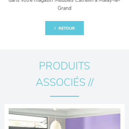
dans votre magasin
Meubles Cathelin
à Malay-le-
Grand
RETOUR
PRODUITS
ASSOCIÉS //