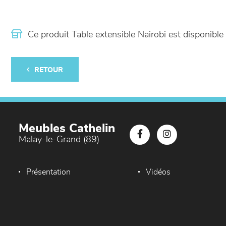
Ce produit Table extensible Nairobi est disponib
RETOUR
Meubles Cathelin
Malay-le-Grand (89)
Présentation
Vidéos