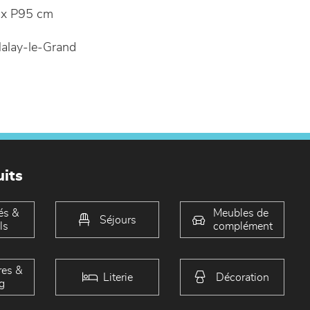
x P95 cm
alay-le-Grand
its
és &
Meubles de
Séjours
ls
complément
es &
Literie
Décoration
g