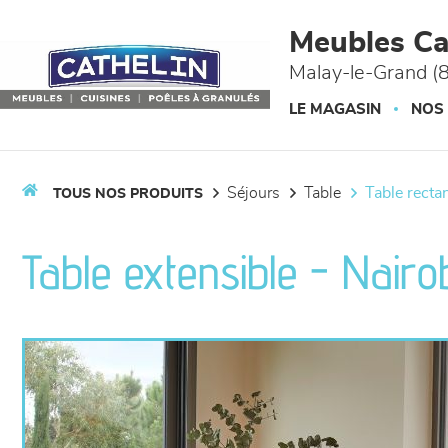
Panneau de gestion des cookies
Meubles Ca
Malay-le-Grand (
LE MAGASIN
NOS
séjours
table
table recta
TOUS NOS PRODUITS
Table extensible - Nairo