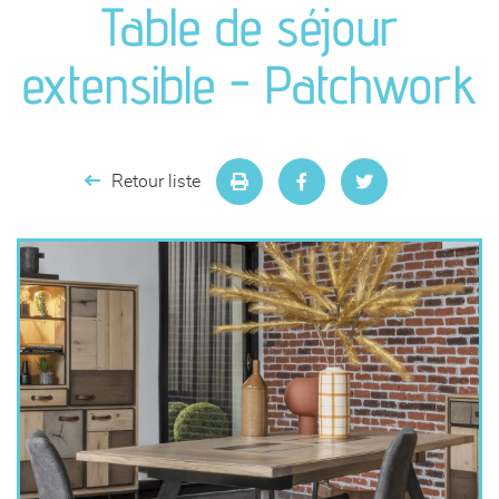
Table de séjour
séjours
extensible - Patchwork
meubles de complément
chambres et dressing
Retour liste
literie
décoration