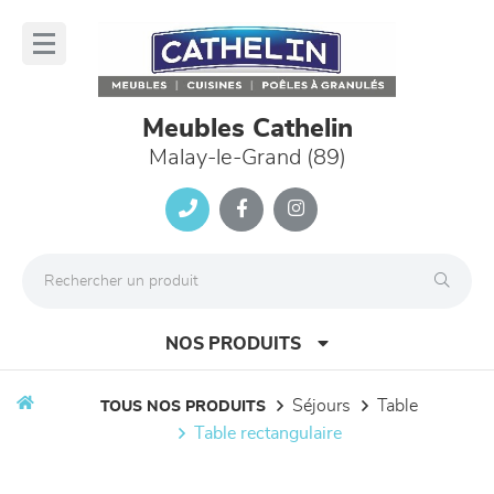
Panneau de gestion des cookies
lose
nu
Meubles Cathelin
Malay-le-Grand (89)
NOS PRODUITS
séjours
table
TOUS NOS PRODUITS
table rectangulaire
canapés et fauteuils