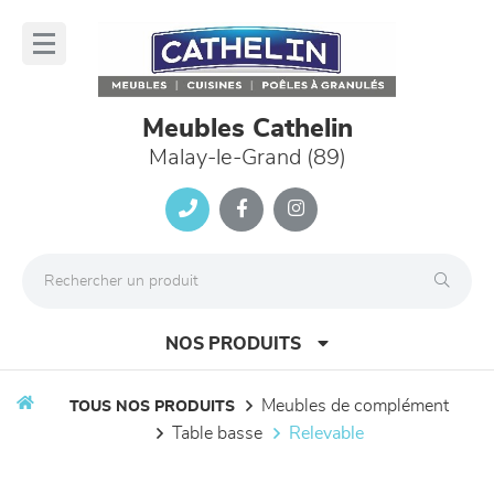
Panneau de gestion des cookies
lose
nu
Meubles Cathelin
Malay-le-Grand (89)
NOS PRODUITS
meubles de complément
TOUS NOS PRODUITS
table basse
relevable
canapés et fauteuils