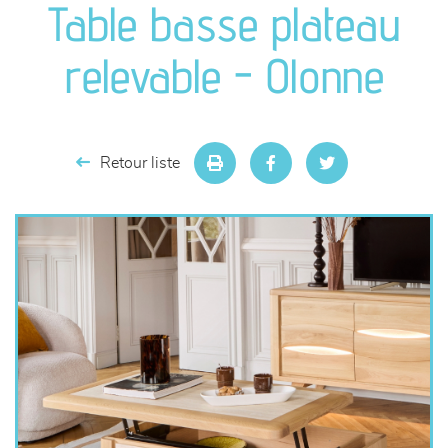
Table basse plateau
séjours
relevable - Olonne
meubles de complément
chambres et dressing
Retour liste
literie
décoration