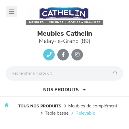
Panneau de gestion des cookies
lose
nu
Meubles Cathelin
Malay-le-Grand (89)
NOS PRODUITS
meubles de complément
TOUS NOS PRODUITS
table basse
relevable
canapés et fauteuils