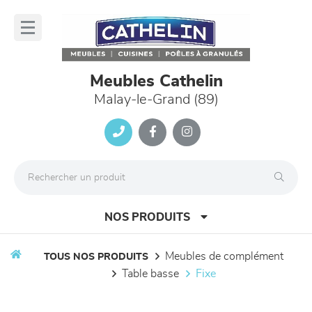
Panneau de gestion des cookies
lose
nu
Meubles Cathelin
Malay-le-Grand (89)
NOS PRODUITS
meubles de complément
TOUS NOS PRODUITS
table basse
fixe
canapés et fauteuils