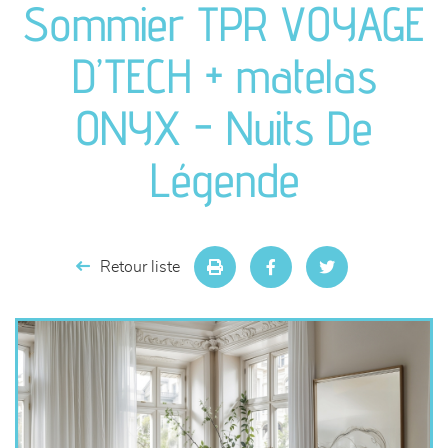
Sommier TPR VOYAGE
séjours
D’TECH + matelas
meubles de complément
ONYX - Nuits De
chambres et dressing
Légende
literie
décoration
Retour liste