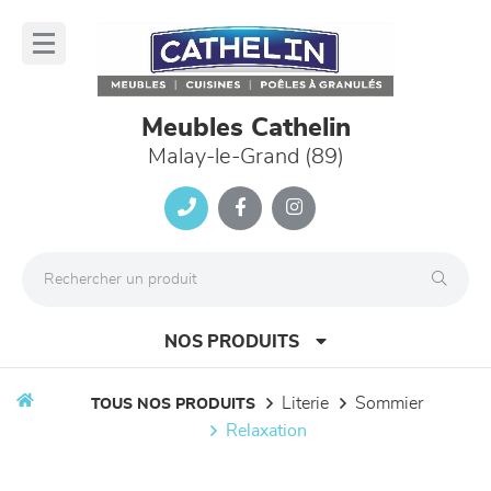
Panneau de gestion des cookies
lose
nu
Meubles Cathelin
Malay-le-Grand (89)
NOS PRODUITS
literie
sommier
TOUS NOS PRODUITS
relaxation
canapés et fauteuils