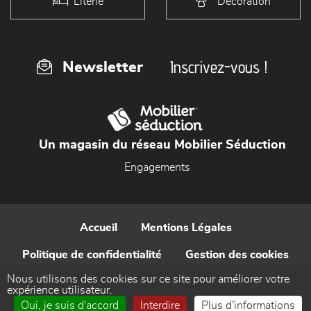
Literie
Décoration
Inscrivez-vous !
Newsletter
Un magasin du réseau Mobilier Séduction
Engagements
Accueil
Mentions Légales
Politique de confidentialité
Gestion des cookies
Nous utilisons des cookies sur ce site pour améliorer votre
Contact
expérience utilisateur.
Oui, je suis d'accord
Interdire
Plus d'informations