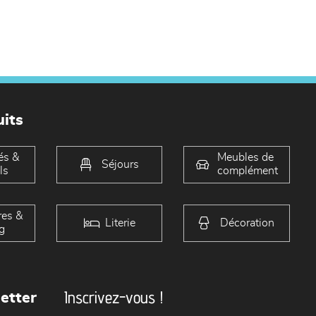
its
és &
Meubles de
Séjours
ls
complément
es &
Literie
Décoration
g
Inscrivez-vous !
etter