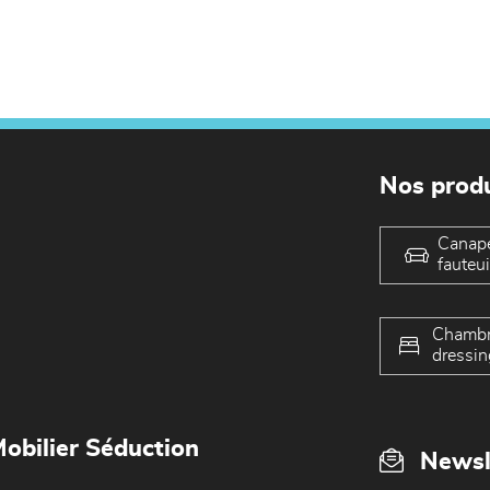
Nos produ
Canap
fauteui
Chambr
dressin
obilier Séduction
Newsl