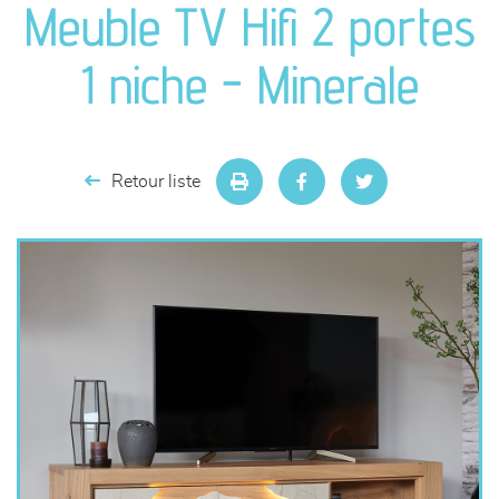
Meuble TV Hifi 2 portes
séjours
1 niche - Minerale
meubles de complément
chambres et dressing
Retour liste
literie
décoration