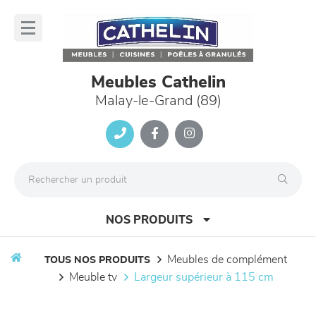
Panneau de gestion des cookies
lose
nu
Meubles Cathelin
Malay-le-Grand (89)
NOS PRODUITS
meubles de complément
TOUS NOS PRODUITS
meuble tv
largeur supérieur à 115 cm
canapés et fauteuils