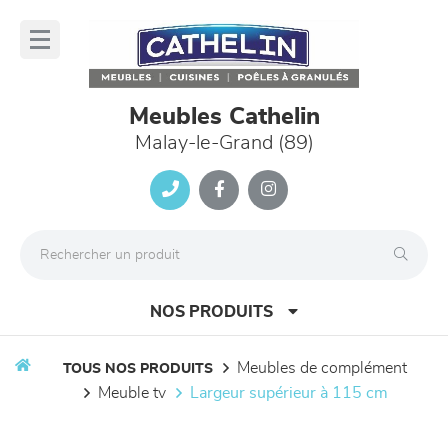
Panneau de gestion des cookies
lose
nu
Meubles Cathelin
Malay-le-Grand (89)
NOS PRODUITS
meubles de complément
TOUS NOS PRODUITS
meuble tv
largeur supérieur à 115 cm
canapés et fauteuils