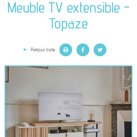
Meuble TV extensible -
séjours
Topaze
meubles de complément
chambres et dressing
Retour liste
literie
décoration