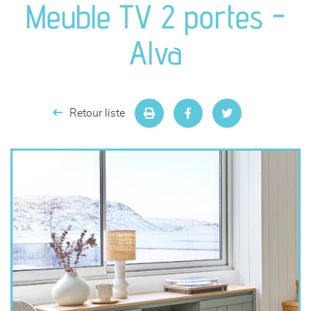
Meuble TV 2 portes -
séjours
Alva
meubles de complément
chambres et dressing
Retour liste
literie
décoration