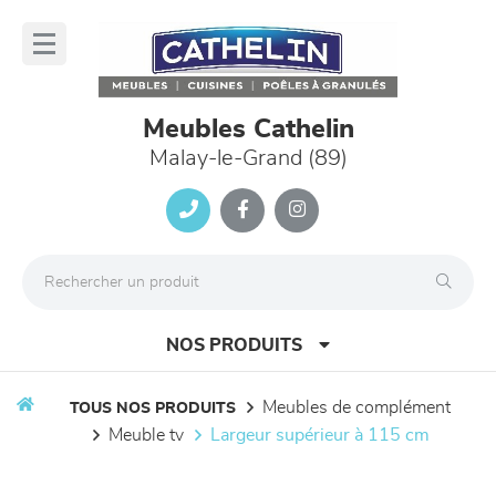
Panneau de gestion des cookies
lose
nu
Meubles Cathelin
Malay-le-Grand (89)
NOS PRODUITS
meubles de complément
TOUS NOS PRODUITS
meuble tv
largeur supérieur à 115 cm
canapés et fauteuils