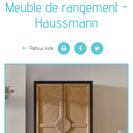
Meuble de rangement -
séjours
Haussmann
meubles de complément
chambres et dressing
Retour liste
literie
décoration