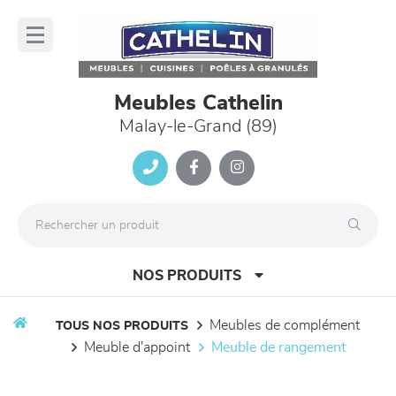
Panneau de gestion des cookies
lose
nu
Meubles Cathelin
Malay-le-Grand (89)
NOS PRODUITS
meubles de complément
TOUS NOS PRODUITS
meuble d'appoint
meuble de rangement
canapés et fauteuils