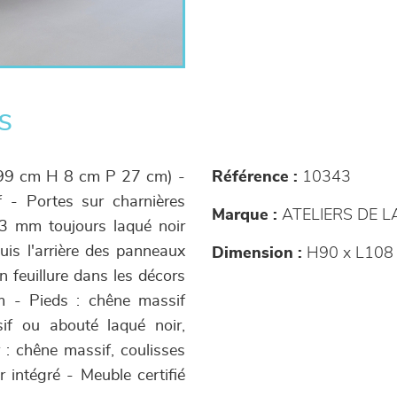
s
: L 99 cm H 8 cm P 27 cm) -
Référence :
10343
f - Portes sur charnières
Marque :
ATELIERS DE 
13 mm toujours laqué noir
is l'arrière des panneaux
Dimension :
H90 x L108 
 feuillure dans les décors
m - Pieds : chêne massif
if ou abouté laqué noir,
r : chêne massif, coulisses
 intégré - Meuble certifié