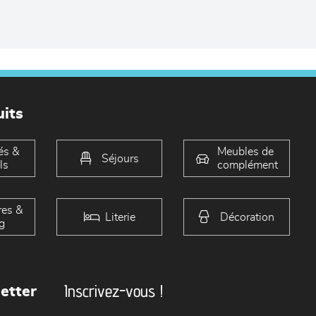
its
és &
Meubles de
Séjours
ls
complément
es &
Literie
Décoration
g
Inscrivez-vous !
etter