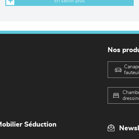
En savoir plus
Nos produ
Canap
fauteui
Chambr
dressin
obilier Séduction
Newsl