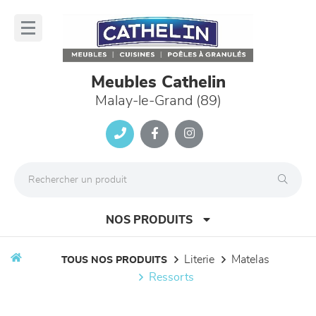
Panneau de gestion des cookies
lose
nu
Meubles Cathelin
Malay-le-Grand (89)
NOS PRODUITS
literie
matelas
TOUS NOS PRODUITS
ressorts
canapés et fauteuils