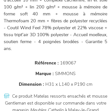
d'accueil 10 mm + complexe cachemire, lin et soie
100 g/m² + lin 200 g/m² + mousse à mémoire de
forme soft 40 mm + mousse à mémoire
Thermofoam 20 mm + fibres de polyester recyclées
- Coutil Wind Feel 78% polyester et 22% viscose +
tissu tript'air 3D 100% polyester - Accueil moelleux,
soutien ferme - 4 poignées brodées - Garantie 5
ans.
Référence :
169067
Marque :
SIMMONS
Dimension :
H31 x L140 x P190 cm
Ce produit Matelas ressorts ensachés et mousse
Gentleman est disponible sur commande dans votre
magasin
Meubles Cathelin
à Malay-le-Grand