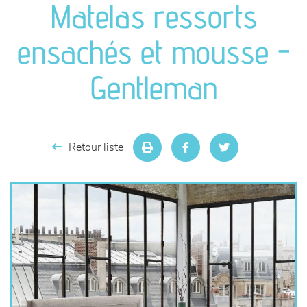
Matelas ressorts
séjours
ensachés et mousse -
meubles de complément
Gentleman
chambres et dressing
literie
Retour liste
décoration