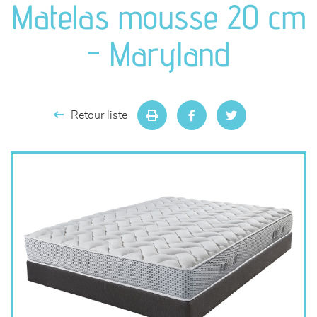
Matelas mousse 20 cm
séjours
- Maryland
meubles de complément
chambres et dressing
Retour liste
literie
décoration