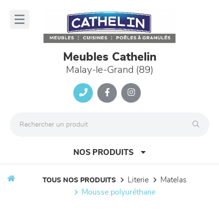
Panneau de gestion des cookies
lose
nu
Meubles Cathelin
Malay-le-Grand (89)
NOS PRODUITS
literie
matelas
TOUS NOS PRODUITS
mousse polyuréthane
canapés et fauteuils