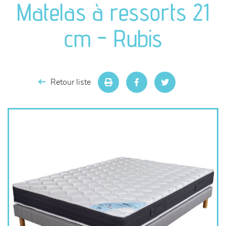
Matelas à ressorts 21
séjours
cm - Rubis
meubles de complément
chambres et dressing
Retour liste
literie
décoration