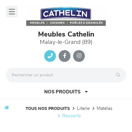
Panneau de gestion des cookies
lose
nu
Meubles Cathelin
Malay-le-Grand (89)
NOS PRODUITS
literie
matelas
TOUS NOS PRODUITS
ressorts
canapés et fauteuils