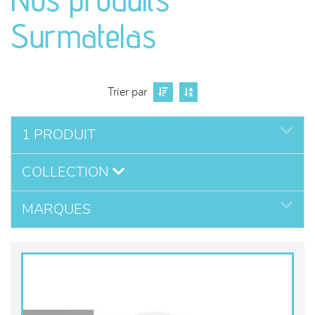
séjours
Surmatelas
meubles de complément
chambres et dressing
Trier par
literie
1 PRODUIT
COLLECTION
décoration
MARQUES