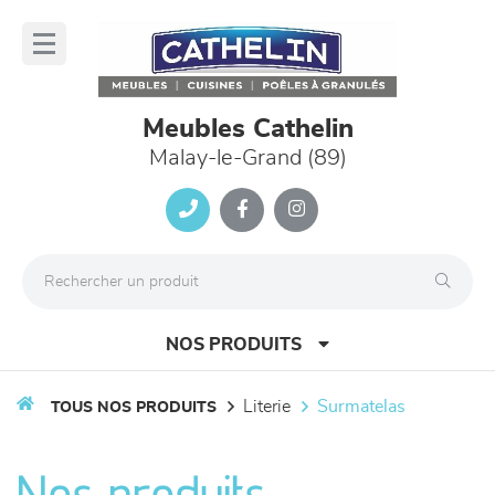
Panneau de gestion des cookies
lose
nu
Meubles Cathelin
Malay-le-Grand (89)
NOS PRODUITS
literie
surmatelas
TOUS NOS PRODUITS
canapés et fauteuils
Nos produits