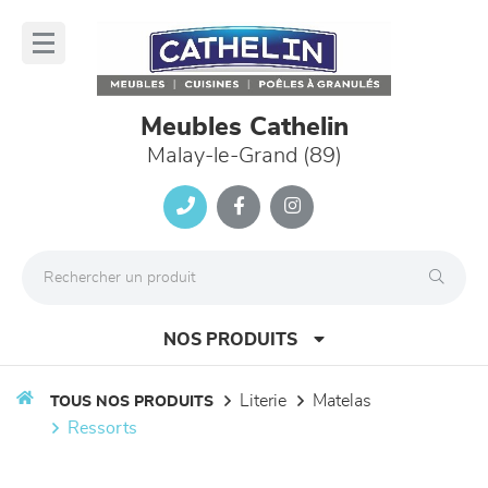
Panneau de gestion des cookies
lose
nu
Meubles Cathelin
Malay-le-Grand (89)
NOS PRODUITS
literie
matelas
TOUS NOS PRODUITS
ressorts
canapés et fauteuils