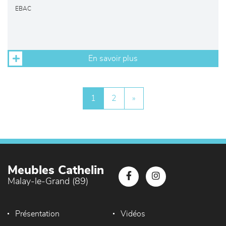
EBAC
En savoir plus
1
2
»
Meubles Cathelin
Malay-le-Grand (89)
Présentation
Vidéos