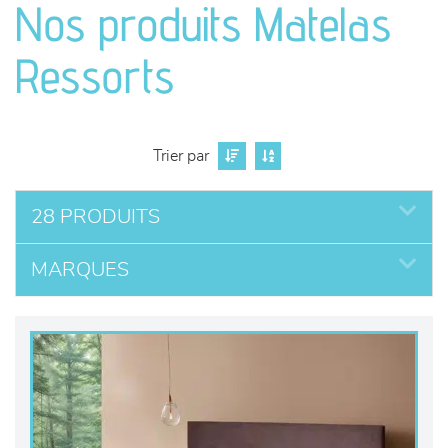
Nos produits Matelas
séjours
Ressorts
meubles de complément
chambres et dressing
Trier par
literie
28 PRODUITS
décoration
MARQUES