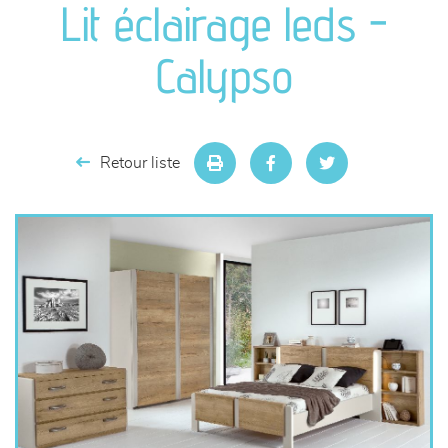
Lit éclairage leds -
séjours
Calypso
meubles de complément
chambres et dressing
Retour liste
literie
décoration