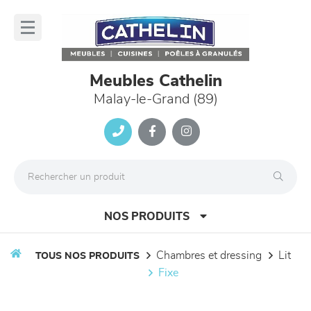
Panneau de gestion des cookies
lose
nu
Meubles Cathelin
Malay-le-Grand (89)
NOS PRODUITS
chambres et dressing
lit
TOUS NOS PRODUITS
fixe
canapés et fauteuils