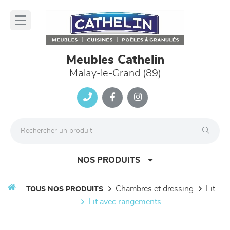
Panneau de gestion des cookies
lose
nu
Meubles Cathelin
Malay-le-Grand (89)
NOS PRODUITS
chambres et dressing
lit
TOUS NOS PRODUITS
lit avec rangements
canapés et fauteuils