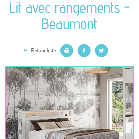
Lit avec rangements -
séjours
Beaumont
meubles de complément
chambres et dressing
Retour liste
literie
décoration