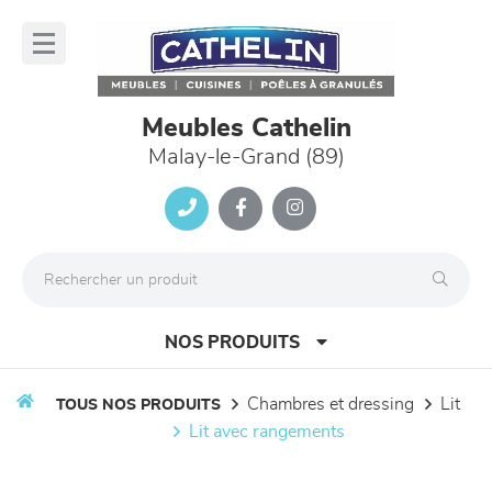
Panneau de gestion des cookies
lose
nu
Meubles Cathelin
Malay-le-Grand (89)
NOS PRODUITS
chambres et dressing
lit
TOUS NOS PRODUITS
lit avec rangements
canapés et fauteuils