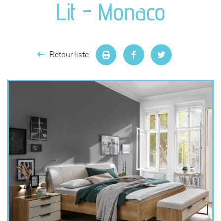
Lit - Monaco
séjours
meubles de complément
Retour liste
chambres et dressing
literie
décoration