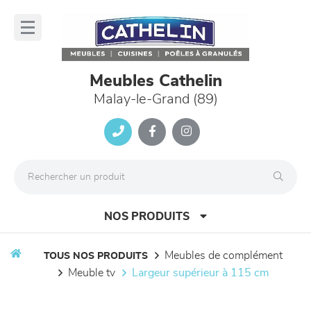
Panneau de gestion des cookies
lose
nu
Meubles Cathelin
Malay-le-Grand (89)
NOS PRODUITS
meubles de complément
TOUS NOS PRODUITS
meuble tv
largeur supérieur à 115 cm
canapés et fauteuils