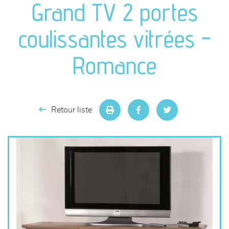
Grand TV 2 portes
séjours
coulissantes vitrées -
meubles de complément
Romance
chambres et dressing
literie
Retour liste
décoration