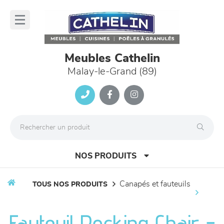
Panneau de gestion des cookies
lose
nu
Meubles Cathelin
Malay-le-Grand (89)
NOS PRODUITS
canapés et fauteuils
TOUS NOS PRODUITS
canapés et fauteuils
Fauteuil Rocking Chair -