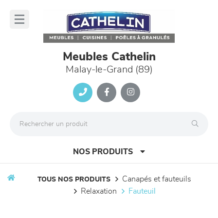
Panneau de gestion des cookies
lose
nu
Meubles Cathelin
Malay-le-Grand (89)
NOS PRODUITS
canapés et fauteuils
TOUS NOS PRODUITS
relaxation
fauteuil
canapés et fauteuils