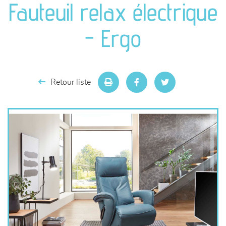
Fauteuil relax électrique
séjours
- Ergo
meubles de complément
chambres et dressing
Retour liste
literie
décoration