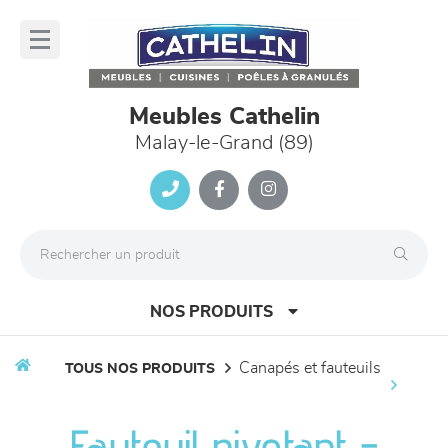
Panneau de gestion des cookies
lose
nu
Meubles Cathelin
Malay-le-Grand (89)
NOS PRODUITS
canapés et fauteuils
TOUS NOS PRODUITS
canapés et fauteuils
Fauteuil pivotant -