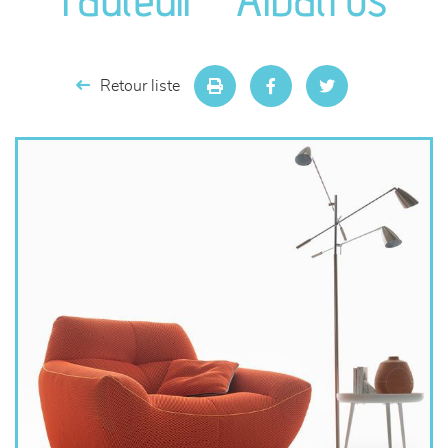
séjours
meubles de complément
Retour liste
chambres et dressing
literie
décoration