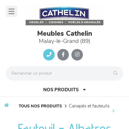
Panneau de gestion des cookies
lose
nu
Meubles Cathelin
Malay-le-Grand (89)
NOS PRODUITS
canapés et fauteuils
TOUS NOS PRODUITS
canapés et fauteuils
Fauteuil - Albatros