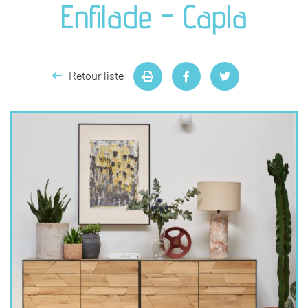
Enfilade - Capla
séjours
meubles de complément
Retour liste
chambres et dressing
literie
décoration