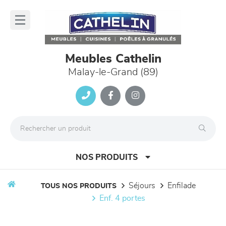
Panneau de gestion des cookies
lose
nu
Meubles Cathelin
Malay-le-Grand (89)
NOS PRODUITS
séjours
enfilade
TOUS NOS PRODUITS
enf. 4 portes
canapés et fauteuils