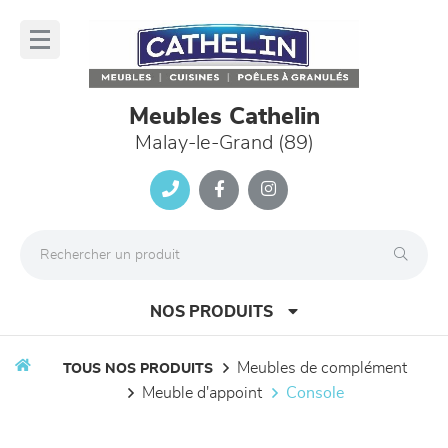
Panneau de gestion des cookies
lose
nu
Meubles Cathelin
Malay-le-Grand (89)
NOS PRODUITS
meubles de complément
TOUS NOS PRODUITS
meuble d'appoint
console
canapés et fauteuils