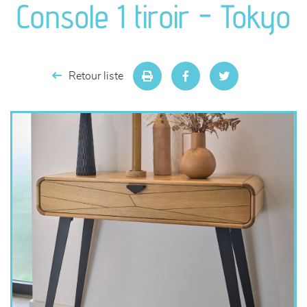
Console 1 tiroir - Tokyo
séjours
meubles de complément
Retour liste
chambres et dressing
literie
décoration