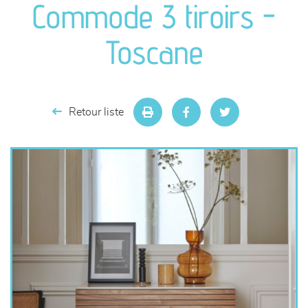
Commode 3 tiroirs -
séjours
Toscane
meubles de complément
chambres et dressing
Retour liste
literie
décoration