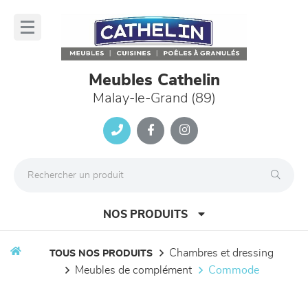
Panneau de gestion des cookies
lose
nu
Meubles Cathelin
Malay-le-Grand (89)
NOS PRODUITS
chambres et dressing
TOUS NOS PRODUITS
meubles de complément
commode
canapés et fauteuils