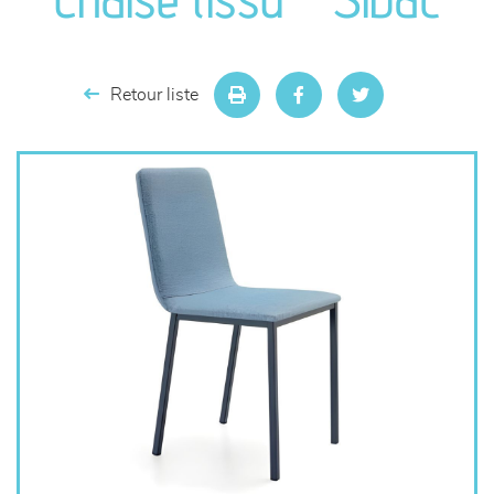
séjours
meubles de complément
Retour liste
chambres et dressing
literie
décoration