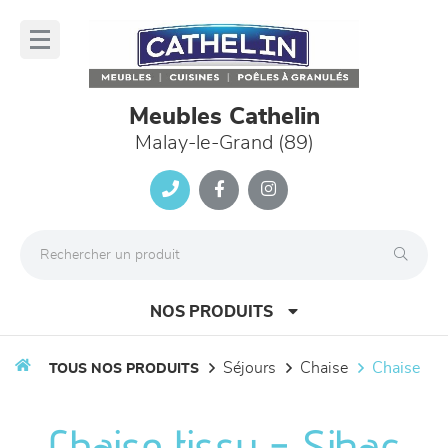
Panneau de gestion des cookies
lose
nu
Meubles Cathelin
Malay-le-Grand (89)
NOS PRODUITS
séjours
chaise
chaise
TOUS NOS PRODUITS
canapés et fauteuils
Chaise tissu - Sibac