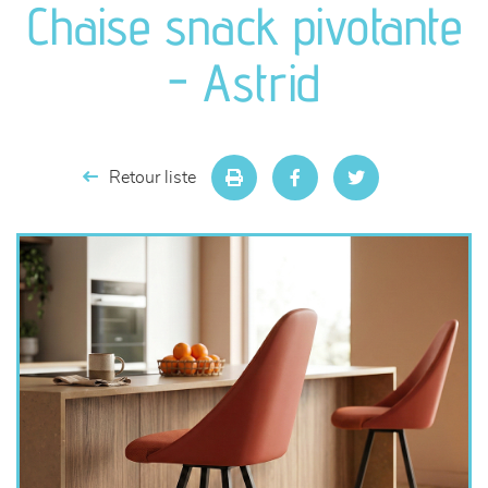
Chaise snack pivotante
séjours
- Astrid
meubles de complément
chambres et dressing
Retour liste
literie
décoration