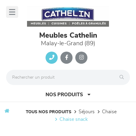
Panneau de gestion des cookies
lose
nu
Meubles Cathelin
Malay-le-Grand (89)
NOS PRODUITS
séjours
chaise
TOUS NOS PRODUITS
chaise snack
canapés et fauteuils