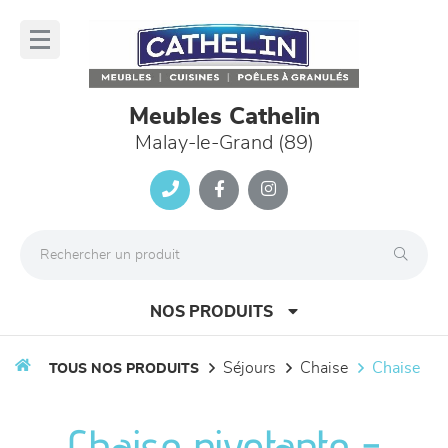
Panneau de gestion des cookies
lose
nu
Meubles Cathelin
Malay-le-Grand (89)
NOS PRODUITS
séjours
chaise
chaise
TOUS NOS PRODUITS
canapés et fauteuils
Chaise pivotante -