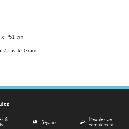
 x P51 cm
 Malay-le-Grand
its
és &
Meubles de
Séjours
ls
complément