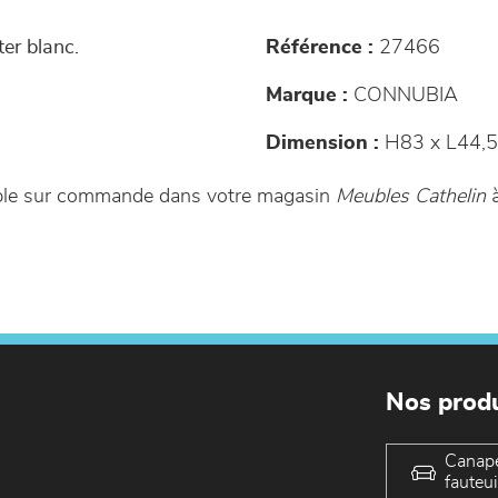
er blanc.
Référence :
27466
Marque :
CONNUBIA
Dimension :
H83 x L44,5
ible sur commande dans votre magasin
Meubles Cathelin
à
Nos produ
Canap
fauteui