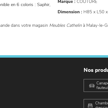
Marque :
COUTURE
ible en 6 coloris : Saphir,
Dimension :
H85 x L50 x
mande dans votre magasin
Meubles Cathelin
à Malay-le-G
Nos produ
Canap
fauteui
Chambr
dressin