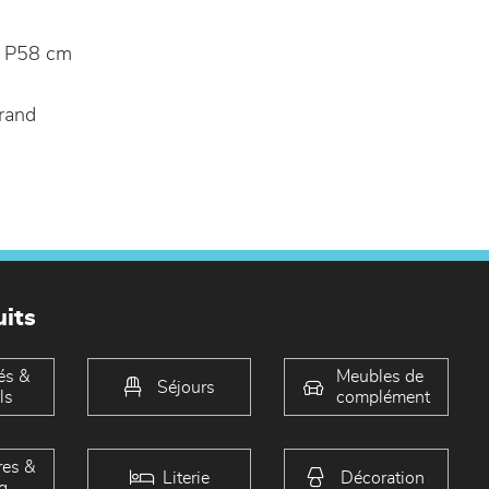
 P58 cm
rand
its
és &
Meubles de
Séjours
ls
complément
es &
Literie
Décoration
g