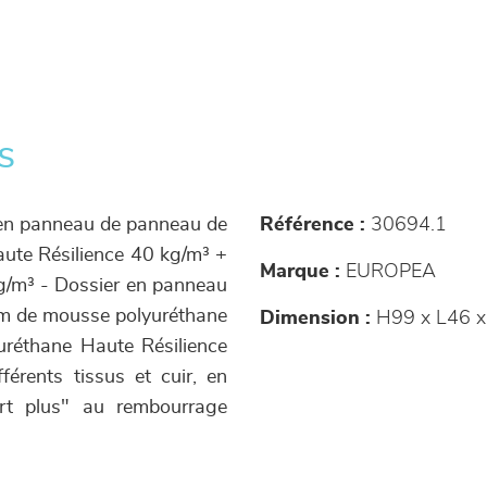
s
e en panneau de panneau de
Référence :
30694.1
ute Résilience 40 kg/m³ +
Marque :
EUROPEA
g/m³ - Dossier en panneau
cm de mousse polyuréthane
Dimension :
H99 x L46 x
réthane Haute Résilience
érents tissus et cuir, en
ort plus" au rembourrage