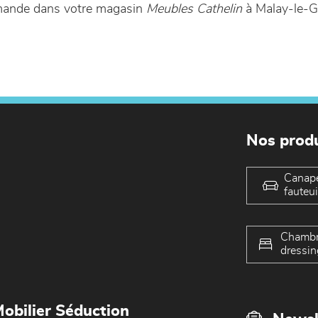
mmande dans votre magasin
Meubles Cathelin
à Malay-le-G
Nos produ
Canap
fauteui
Chambr
dressin
obilier Séduction