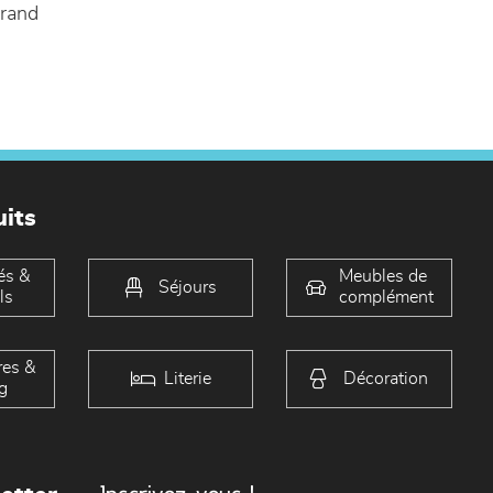
rand
its
és &
Meubles de
Séjours
ls
complément
es &
Literie
Décoration
g