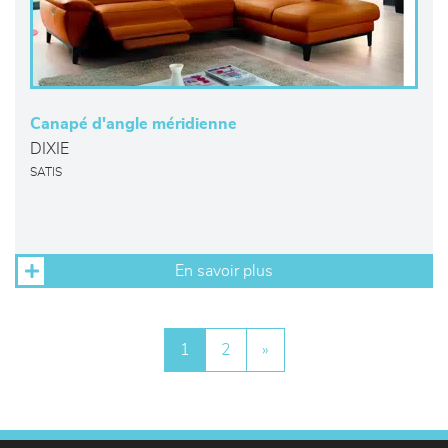
Canapé d'angle méridienne
DIXIE
SATIS
En savoir plus
1
2
»