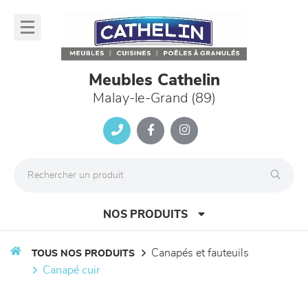
Panneau de gestion des cookies
lose
nu
Meubles Cathelin
Malay-le-Grand (89)
NOS PRODUITS
canapés et fauteuils
TOUS NOS PRODUITS
canapé cuir
canapés et fauteuils