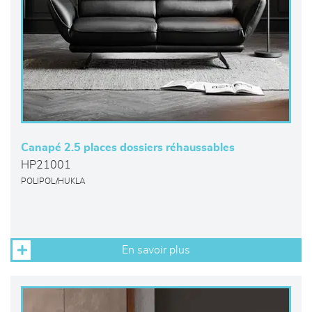
Canapé 2.5 places dossiers réhaussables
HP21001
POLIPOL/HUKLA
En savoir plus