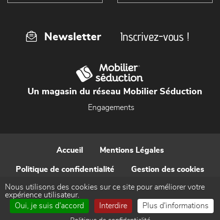
Inscrivez-vous !
Newsletter
Un magasin du réseau Mobilier Séduction
Engagements
Accueil
Mentions Légales
Politique de confidentialité
Gestion des cookies
Nous utilisons des cookies sur ce site pour améliorer votre
Contact
expérience utilisateur.
Oui, je suis d'accord
Interdire
Plus d'informations
Réalisé par WEB Enseignes