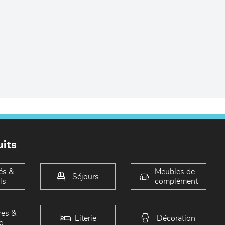
its
és &
Meubles de
Séjours
ls
complément
es &
Literie
Décoration
g