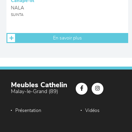
Canapé-lit
NALA
SUINTA
En savoir plus
Meubles Cathelin
Malay-le-Grand (89)
Présentation
Vidéos