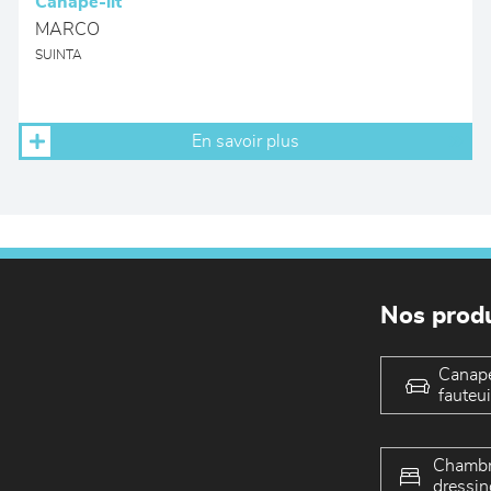
Canapé-lit
MARCO
SUINTA
En savoir plus
Nos produ
Canap
fauteui
Chambr
dressin