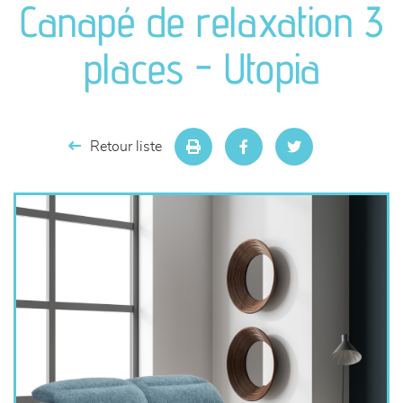
Canapé de relaxation 3
séjours
places - Utopia
meubles de complément
chambres et dressing
Retour liste
literie
décoration