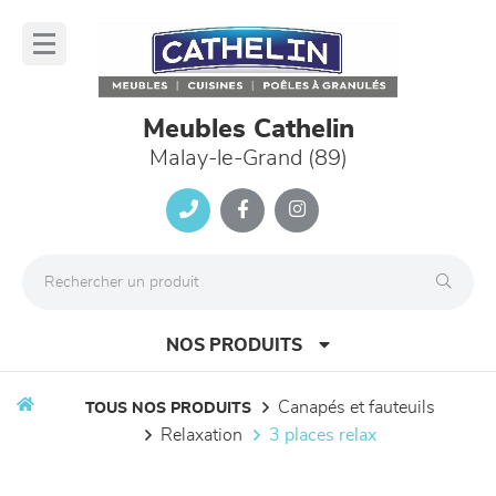
Panneau de gestion des cookies
lose
nu
Meubles Cathelin
Malay-le-Grand (89)
NOS PRODUITS
canapés et fauteuils
TOUS NOS PRODUITS
relaxation
3 places relax
canapés et fauteuils