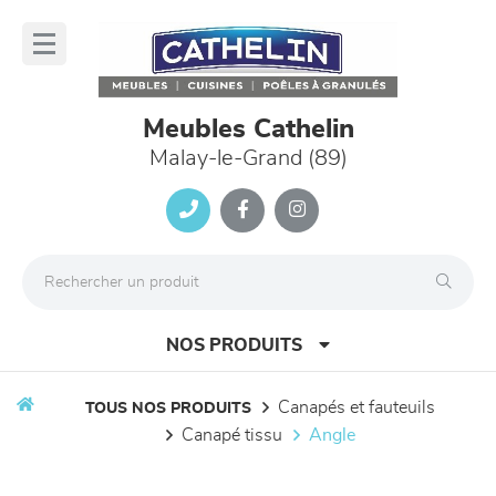
Panneau de gestion des cookies
lose
nu
Meubles Cathelin
Malay-le-Grand (89)
NOS PRODUITS
canapés et fauteuils
TOUS NOS PRODUITS
canapé tissu
angle
canapés et fauteuils