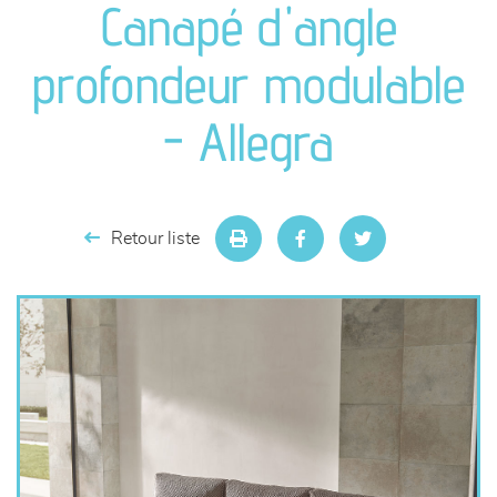
Canapé d'angle
séjours
profondeur modulable
meubles de complément
- Allegra
chambres et dressing
literie
Retour liste
décoration