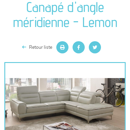
Canapé d'angle
séjours
méridienne - Lemon
meubles de complément
chambres et dressing
Retour liste
literie
décoration