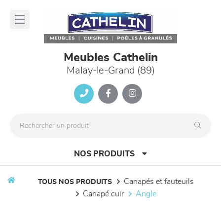
Panneau de gestion des cookies
lose
nu
Meubles Cathelin
Malay-le-Grand (89)
NOS PRODUITS
canapés et fauteuils
TOUS NOS PRODUITS
canapé cuir
angle
canapés et fauteuils