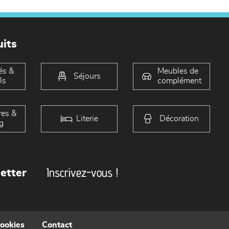
its
és &
Meubles de
Séjours
ls
complément
es &
Literie
Décoration
g
Inscrivez-vous !
etter
cookies
Contact