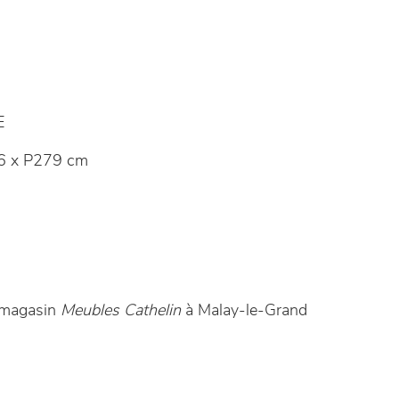
E
6 x P279 cm
e magasin
Meubles Cathelin
à Malay-le-Grand