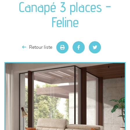
Canapé 3 places -
séjours
Feline
meubles de complément
chambres et dressing
Retour liste
literie
décoration