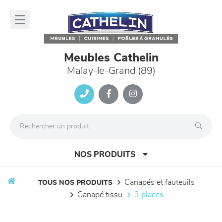
Panneau de gestion des cookies
lose
nu
Meubles Cathelin
Malay-le-Grand (89)
NOS PRODUITS
canapés et fauteuils
TOUS NOS PRODUITS
canapé tissu
3 places
canapés et fauteuils