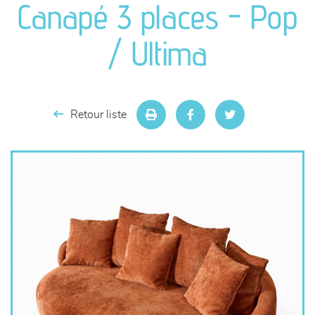
Canapé 3 places - Pop
séjours
/ Ultima
meubles de complément
chambres et dressing
Retour liste
literie
décoration