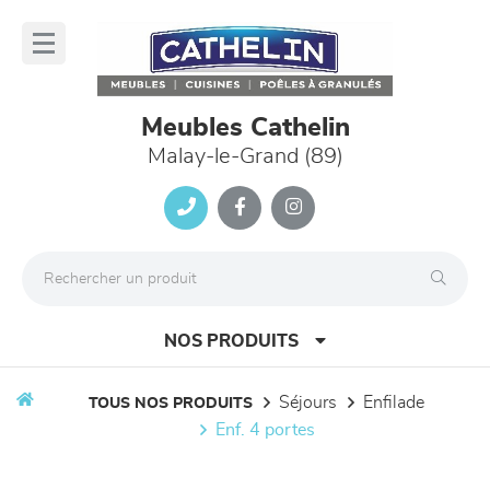
Panneau de gestion des cookies
lose
nu
Meubles Cathelin
Malay-le-Grand (89)
NOS PRODUITS
séjours
enfilade
TOUS NOS PRODUITS
enf. 4 portes
canapés et fauteuils