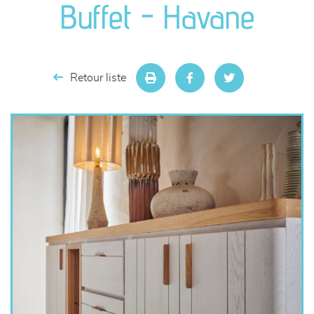
Buffet - Havane
séjours
meubles de complément
Retour liste
chambres et dressing
literie
décoration