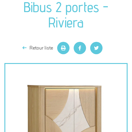
Bibus 2 portes -
séjours
Riviera
meubles de complément
chambres et dressing
Retour liste
literie
décoration