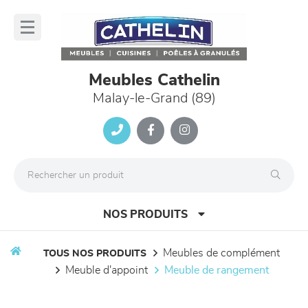
Panneau de gestion des cookies
lose
nu
Meubles Cathelin
Malay-le-Grand (89)
NOS PRODUITS
meubles de complément
TOUS NOS PRODUITS
meuble d'appoint
meuble de rangement
canapés et fauteuils