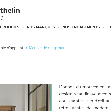
thelin
89)
 PRODUITS
NOS MARQUES
NOS ENGAGEMENTS
C
uble d'appoint
meuble de rangement
Donnez du mouvement à v
design scandinave avec se
coulissantes, clin d’œil a
rétro twistée de modernité