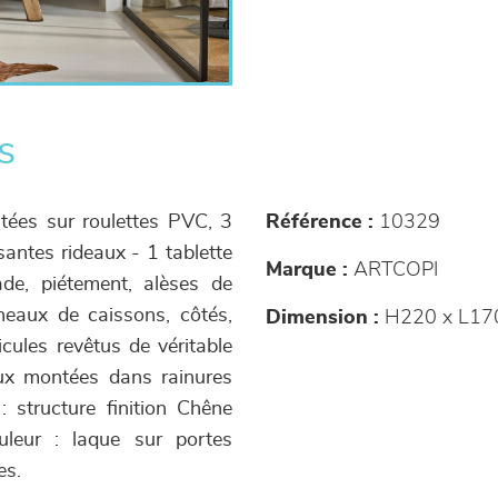
s
ntées sur roulettes PVC, 3
Référence :
10329
santes rideaux - 1 tablette
Marque :
ARTCOPI
ade, piétement, alèses de
eaux de caissons, côtés,
Dimension :
H220 x L17
icules revêtus de véritable
aux montées dans rainures
: structure finition Chêne
uleur : laque sur portes
es.