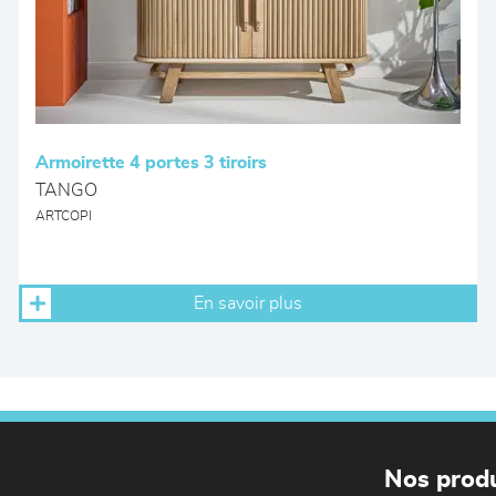
Armoirette 4 portes 3 tiroirs
TANGO
ARTCOPI
En savoir plus
Nos produ